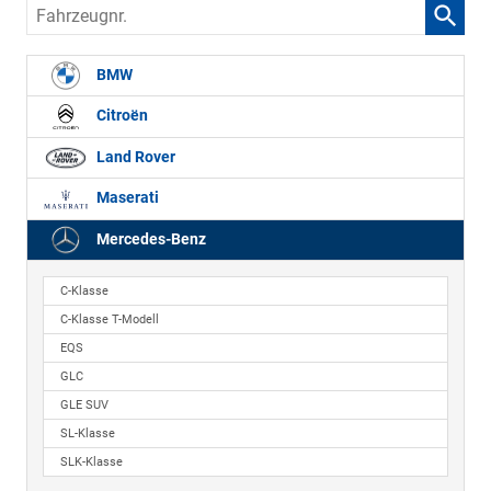
Fahrzeugnr.
BMW
Citroën
Land Rover
Maserati
Mercedes-Benz
C-Klasse
C-Klasse T-Modell
EQS
GLC
GLE SUV
SL-Klasse
SLK-Klasse