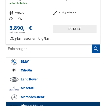
sofort lieferbar
Fahrzeugnr.
29677
Außenfarbe
auf Anfrage
Leistung
– kW
3.890,– €
DETAILS
incl. 19% MwSt.
CO
-Emissionen:
0 g/km
2
Fahrzeugnr.
BMW
Citroën
Land Rover
Maserati
Mercedes-Benz