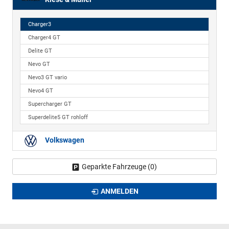
Riese & Müller
Charger3
Charger4 GT
Delite GT
Nevo GT
Nevo3 GT vario
Nevo4 GT
Supercharger GT
Superdelite5 GT rohloff
Volkswagen
Geparkte Fahrzeuge (
0
)
ANMELDEN